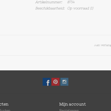
Artikelnummer:
8714
Beschikbaarheid:
Op voorraad
(1)
Aan verlang
cten
Mijn account
oducten
Registreren