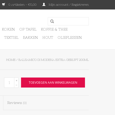
0 Artikelen - €0,00
Mijn account / Registreren
KOKEN
OP TAFEL
KOFFIE & THEE
TEXTIEL
BAKKEN
HOUT
OLIEFLESSEN
HOME
/
BALSAMICO DI MODENA EXTRA GERIJPT 200ML
+
TOEVOEGEN AAN WINKELWAGEN
-
Reviews
(0)