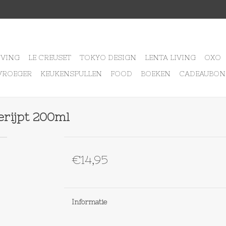
IVING
LE CREUSET
TOKYO DESIGN
LENTA LIVING
OXO
VROEGER
KEUKENSPULLEN
FOOD
BOEKEN
CADEAUBON
erijpt 200ml
€14,95
Informatie