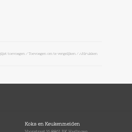
lijst toevoegen
/
Toevoegen om te vergelijken
/
Afdrukken
Koks en Keukenmeiden
Voorstraat 16 8861 BK Harlingen