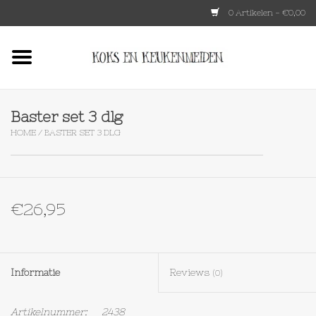
0 Artikelen - €0,00
Home
HKLIVING
Baster set 3 dlg
HOME
/
BASTER SET 3 DLG
Le Creuset
Tokyo design
€26,95
Lenta Living
OXO
Informatie
Reviews
(0)
Koken
Artikelnummer:
2438