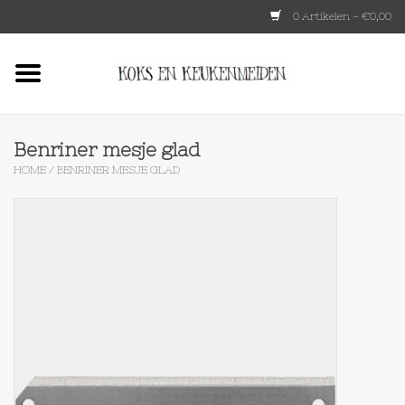
0 Artikelen - €0,00
Home
HKLIVING
Benriner mesje glad
HOME
/
BENRINER MESJE GLAD
Le Creuset
Tokyo design
Lenta Living
OXO
Koken