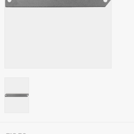
Op Tafel
Koffie & Thee
Lifestyle
Vroeger
Keukenspullen
Food
Boeken
Cadeaubon