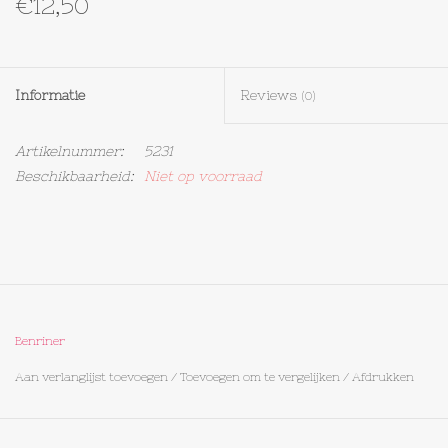
€12,50
Textiel
Informatie
Reviews
Bakken
(0)
Artikelnummer:
5231
Hout
Beschikbaarheid:
Niet op voorraad
Olieflessen
Benriner
Aan verlanglijst toevoegen
/
Toevoegen om te vergelijken
/
Afdrukken