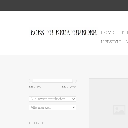
HOME
HKL
LIFESTYLE
Benriner Benriner m
Min: €
0
Max: €
150
TOEVOEGEN AAN WI
HKLIVING