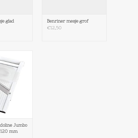
je glad
Benriner mesje grof
€12,50
anse Mandoline
er No. 120 mm
N WINKELWAGEN
doline Jumbo
. 120 mm