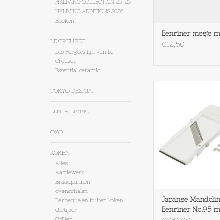
HKLIVING COLLECTION 25-26
HKLIVING ADDITIONS 2026
Boeken
Benriner mesje 
LE CREUSET
€12,50
Les Forgees lijn van Le
Creuset
Essential ceramic
Benriner Japanse 
TOKYO DESIGN
Super Benriner N
TOEVOEGEN AAN WI
LENTA LIVING
OXO
KOKEN
Alles
Aardewerk
Braadpannen
ovenschalen
Japanse Mandolin
Barbeque en buiten koken
Benriner No.95 
Gietijzer
Grillen