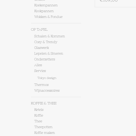
€109,00
Koekenpannen
Kookpannen
Wokken & Fondue
OP TAFEL
Schalen & Kommen
Cosy & Trendy
Glaswerk
Lepelen & Smeren
Onderzetters
Alles
Servies
Tokyo design
Thermos
Wijnaccessoires
KOFFIE & THEE
Ketels
Koffie
Thee
Theepotten
Koffie maken