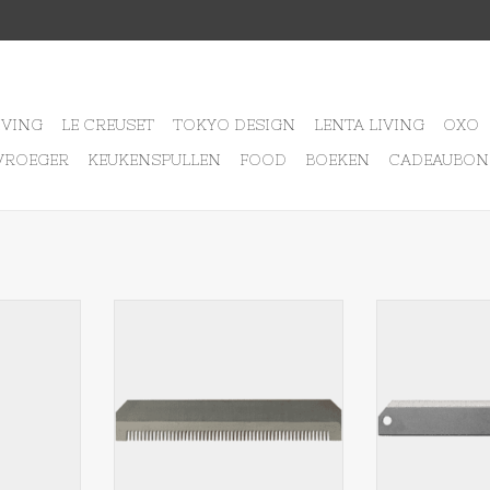
IVING
LE CREUSET
TOKYO DESIGN
LENTA LIVING
OXO
VROEGER
KEUKENSPULLEN
FOOD
BOEKEN
CADEAUBON
esje medium
Benriner Benriner mesje fijn
Benriner Benr
NKELWAGEN
TOEVOEGEN AAN WINKELWAGEN
TOEVOEGEN AA