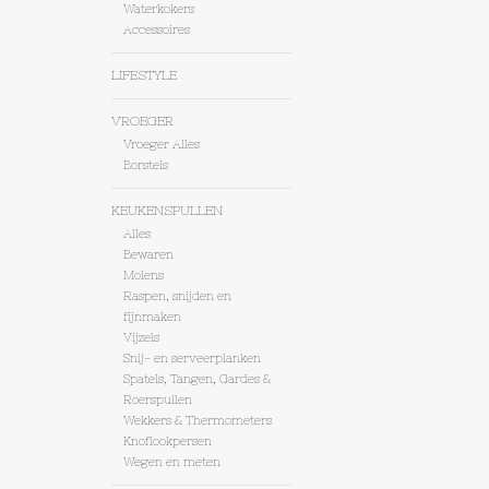
Waterkokers
Accessoires
LIFESTYLE
VROEGER
Vroeger Alles
Borstels
KEUKENSPULLEN
Alles
Bewaren
Molens
Raspen, snijden en
fijnmaken
Vijzels
Snij- en serveerplanken
Spatels, Tangen, Gardes &
Roerspullen
Wekkers & Thermometers
Knoflookpersen
Wegen en meten