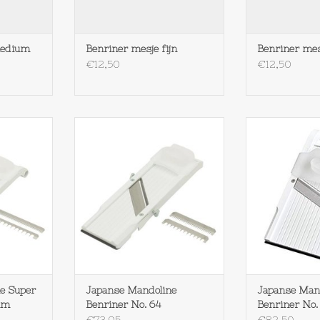
medium
Benriner mesje fijn
Benriner mes
€12,50
€12,50
Mandoline
Benriner Japanse Mandoline
Benriner Jap
o.95 mm
Benriner No. 64
Jumbo Benrin
NKELWAGEN
TOEVOEGEN AAN WINKELWAGEN
TOEVOEGEN AA
e Super
Japanse Mandoline
Japanse Man
mm
Benriner No. 64
Benriner No