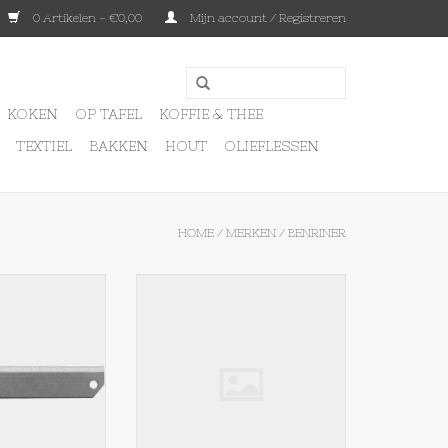
0 Artikelen - €0,00
Mijn account / Registreren
KOKEN
OP TAFEL
KOFFIE & THEE
TEXTIEL
BAKKEN
HOUT
OLIEFLESSEN
HOME
/
MERKEN
/
BENRINER
iner mesje glad
Benriner Benriner mesje grof
N WINKELWAGEN
TOEVOEGEN AAN WINKELWAGEN