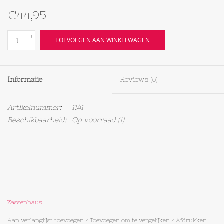
€44,95
Textiel
+
TOEVOEGEN AAN WINKELWAGEN
-
Bakken
Hout
Informatie
Reviews
(0)
Olieflessen
Artikelnummer:
1141
Beschikbaarheid:
Op voorraad
(1)
Zassenhaus
Aan verlanglijst toevoegen
/
Toevoegen om te vergelijken
/
Afdrukken