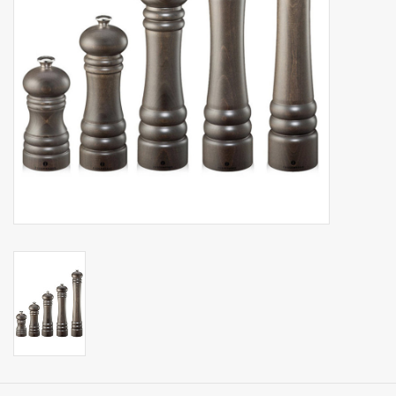
Op Tafel
Koffie & Thee
Lifestyle
Vroeger
Keukenspullen
Food
Boeken
Cadeaubon