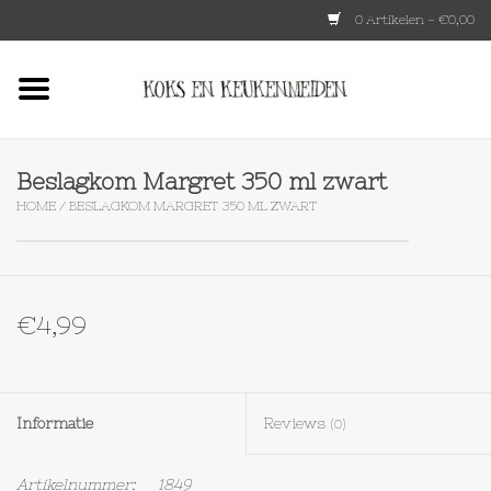
0 Artikelen - €0,00
Home
HKLIVING
Beslagkom Margret 350 ml zwart
HOME
/
BESLAGKOM MARGRET 350 ML ZWART
Le Creuset
Tokyo design
€4,99
Lenta Living
OXO
Informatie
Reviews
(0)
Koken
Artikelnummer:
1849