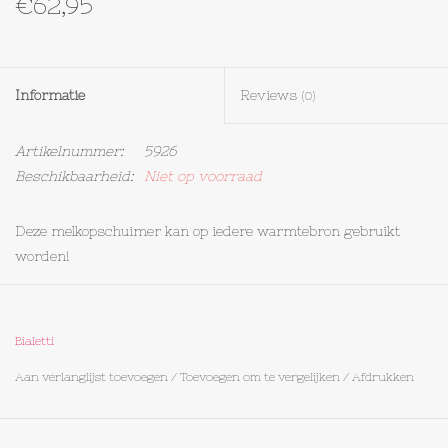
€62,95
Textiel
Informatie
Reviews
Bakken
(0)
Artikelnummer:
5926
Hout
Beschikbaarheid:
Niet op voorraad
Olieflessen
Deze melkopschuimer kan op iedere warmtebron gebruikt
worden!
Bialetti
Aan verlanglijst toevoegen
/
Toevoegen om te vergelijken
/
Afdrukken