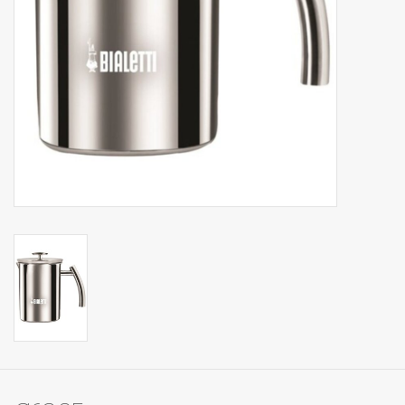
Op Tafel
Koffie & Thee
Lifestyle
Vroeger
Keukenspullen
Food
Boeken
Cadeaubon