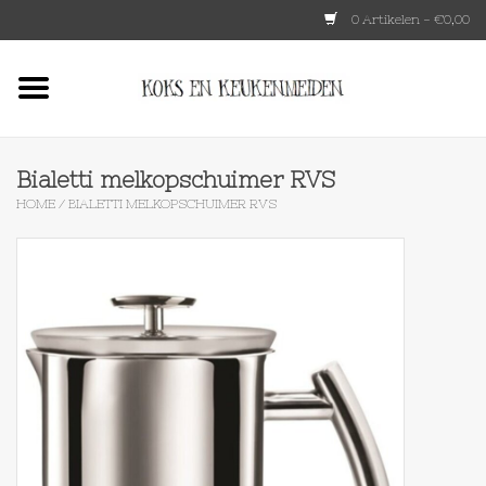
0 Artikelen - €0,00
Home
HKLIVING
Bialetti melkopschuimer RVS
HOME
/
BIALETTI MELKOPSCHUIMER RVS
Le Creuset
Tokyo design
Lenta Living
OXO
Koken