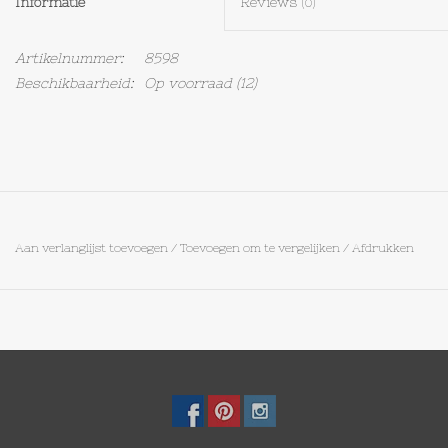
Informatie
Reviews
(0)
Op Tafel
Artikelnummer:
8598
Beschikbaarheid:
Op voorraad
(12)
Koffie & Thee
Lifestyle
Vroeger
Aan verlanglijst toevoegen
/
Toevoegen om te vergelijken
/
Afdrukken
Keukenspullen
Food
Boeken
Cadeaubon