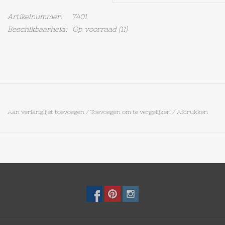
Artikelnummer:
7401
Op Tafel
Beschikbaarheid:
Op voorraad
(11)
Koffie & Thee
Lifestyle
Vroeger
Aan verlanglijst toevoegen
/
Toevoegen om te vergelijken
/
Afdrukken
Keukenspullen
Food
Boeken
Cadeaubon