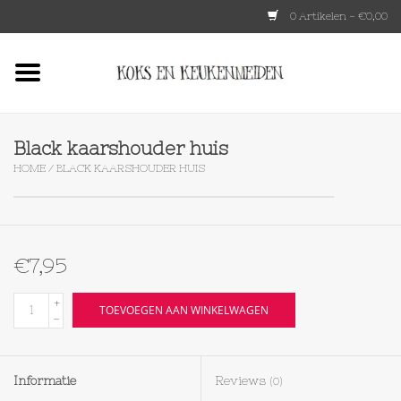
0 Artikelen - €0,00
Home
HKLIVING
Black kaarshouder huis
HOME
/
BLACK KAARSHOUDER HUIS
Le Creuset
Tokyo design
€7,95
Lenta Living
+
TOEVOEGEN AAN WINKELWAGEN
-
OXO
Informatie
Reviews
(0)
Koken