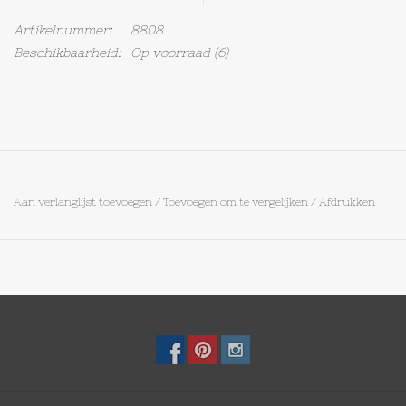
Artikelnummer:
8808
Op Tafel
Beschikbaarheid:
Op voorraad
(6)
Koffie & Thee
Lifestyle
Vroeger
Aan verlanglijst toevoegen
/
Toevoegen om te vergelijken
/
Afdrukken
Keukenspullen
Food
Boeken
Cadeaubon