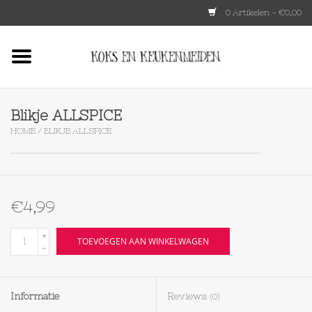
0 Artikelen - €0,00
Home
HKLIVING
Blikje ALLSPICE
HOME
/
BLIKJE ALLSPICE
Le Creuset
Tokyo design
€4,99
Lenta Living
+
TOEVOEGEN AAN WINKELWAGEN
-
OXO
Informatie
Reviews
(0)
Koken