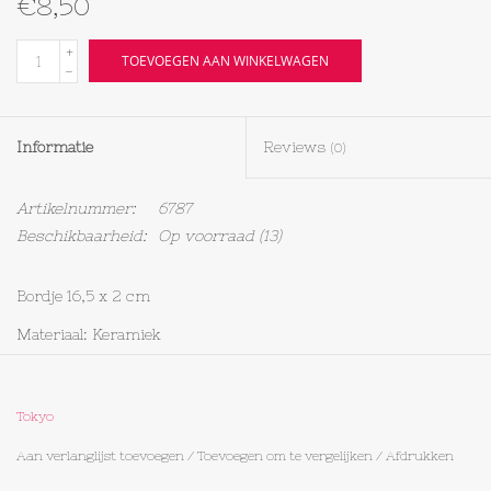
€8,50
Textiel
+
TOEVOEGEN AAN WINKELWAGEN
-
Bakken
Informatie
Reviews
(0)
Hout
Artikelnummer:
6787
Olieflessen
Beschikbaarheid:
Op voorraad
(13)
Bordje 16,5 x 2 cm
Materiaal: Keramiek
Tokyo
Aan verlanglijst toevoegen
/
Toevoegen om te vergelijken
/
Afdrukken