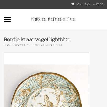
0 Artikelen - €0,00
Home
HKLIVING
Bordje kraanvogel lightblue
HOME
/
BORDJE KRAANVOGEL LIGHTBLUE
Le Creuset
Tokyo design
Lenta Living
OXO
Koken