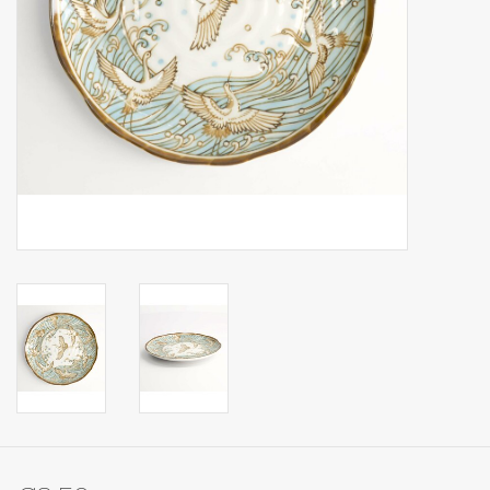
Op Tafel
Koffie & Thee
Lifestyle
Vroeger
Keukenspullen
Food
Boeken
Cadeaubon