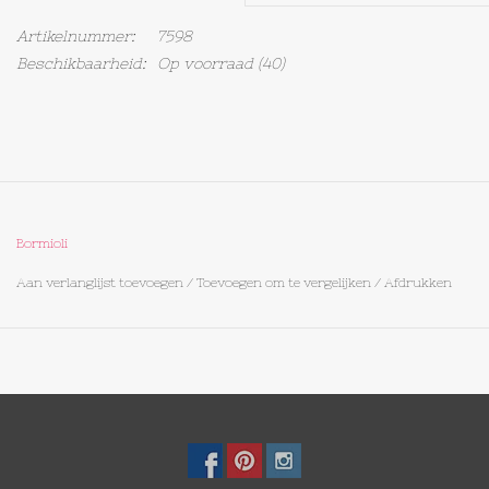
Artikelnummer:
7598
Op Tafel
Beschikbaarheid:
Op voorraad
(40)
Koffie & Thee
Lifestyle
Vroeger
Bormioli
Aan verlanglijst toevoegen
/
Toevoegen om te vergelijken
/
Afdrukken
Keukenspullen
Food
Boeken
Cadeaubon