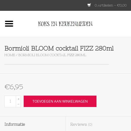
0 Artikelen - €0,00
Home
HKLIVING
Bormioli BLOOM cocktail FIZZ 280ml
HOME
/
BORMIOLI BLOOM COCKTAIL FIZZ 280ML
Le Creuset
Tokyo design
€6,95
Lenta Living
+
TOEVOEGEN AAN WINKELWAGEN
-
OXO
Informatie
Reviews
(0)
Koken