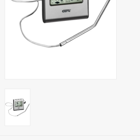
Op Tafel
Koffie & Thee
Lifestyle
Vroeger
Keukenspullen
Food
Boeken
Cadeaubon