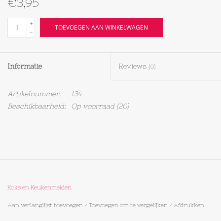
€3,95
Textiel
+
TOEVOEGEN AAN WINKELWAGEN
-
Bakken
Informatie
Reviews
(0)
Hout
Artikelnummer:
134
Olieflessen
Beschikbaarheid:
Op voorraad
(20)
Koks en Keukenmeiden
Aan verlanglijst toevoegen
/
Toevoegen om te vergelijken
/
Afdrukken