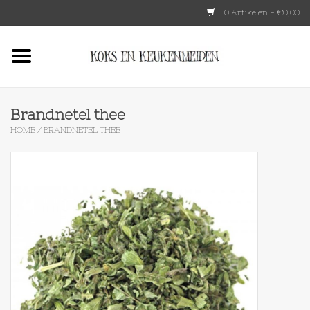
0 Artikelen - €0,00
Home
HKLIVING
Brandnetel thee
HOME
/
BRANDNETEL THEE
Le Creuset
Tokyo design
Lenta Living
OXO
Koken