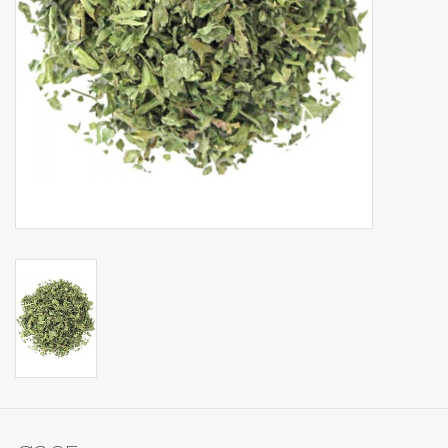
Op Tafel
Koffie & Thee
Lifestyle
Vroeger
Keukenspullen
Food
Boeken
Cadeaubon