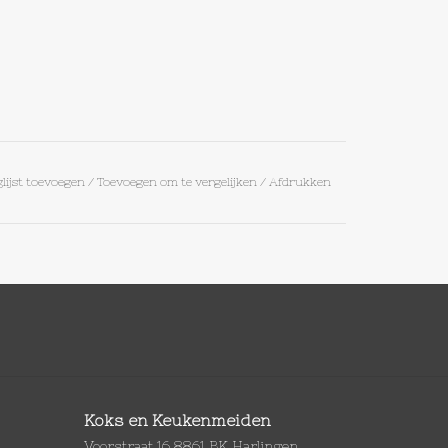
lijst toevoegen
/
Toevoegen om te vergelijken
/
Afdrukken
Koks en Keukenmeiden
Voorstraat 16 8861 BK Harlingen