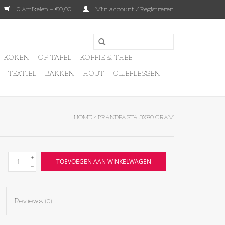
0 Artikelen - €0,00
Mijn account / Registreren
KOKEN
OP TAFEL
KOFFIE & THEE
TEXTIEL
BAKKEN
HOUT
OLIEFLESSEN
HOME
/
BRANDPASTA 3X80 GRAM
+
TOEVOEGEN AAN WINKELWAGEN
-
Reviews
(0)