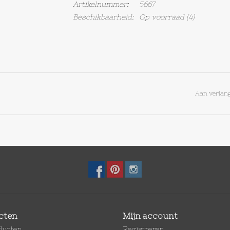
Artikelnummer:
5667
Beschikbaarheid:
Op voorraad
(4)
Aan verlang
cten
Mijn account
oducten
Registreren