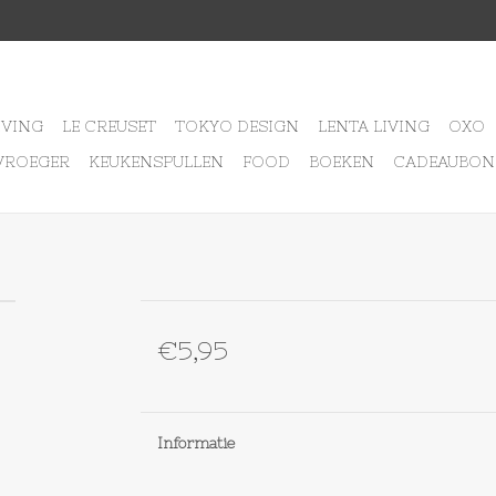
IVING
LE CREUSET
TOKYO DESIGN
LENTA LIVING
OXO
VROEGER
KEUKENSPULLEN
FOOD
BOEKEN
CADEAUBON
€5,95
Informatie