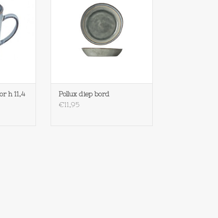
,8
NKELWAGEN
or h 11,4
Pollux diep bord
€11,95