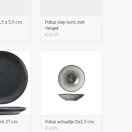
,5 x 5,5 cm
Pollux diep bord met
vleugel
€12,95
Ithaka plat bord
Cosy & Trendy Pollux schaaltje
 cm
11x2,5 cm
N WINKELWAGEN
TOEVOEGEN AAN WINKELWAGEN
ord 27 cm
Pollux schaaltje 11x2,5 cm
€4,95