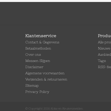
Klantenservice
Produ
Contact & Gegevens
Alle pr
Betaalmethoden
Nieuwe 
Over ons
Aanbie
Messen Slijpen
Tags
Disclaimer
RSS-fe
Algemene voorwaarden
Verzenden & retourneren
Sitemap
Privacy Policy
© Copyright 2026 Koks en Keukenmeiden