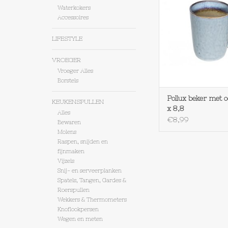
oor h 11,4 x 8
Waterkokers
Accessoires
TOEVOEGEN AAN WI
LIFESTYLE
VROEGER
Vroeger Alles
Borstels
Pollux beker met o
KEUKENSPULLEN
x 8,8
Alles
€8,99
Bewaren
Molens
Raspen, snijden en
fijnmaken
Vijzels
Snij- en serveerplanken
Spatels, Tangen, Gardes &
Roerspullen
Wekkers & Thermometers
Knoflookpersen
Wegen en meten