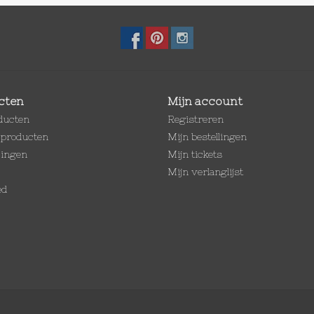
cten
Mijn account
oducten
Registreren
producten
Mijn bestellingen
dingen
Mijn tickets
Mijn verlanglijst
ed