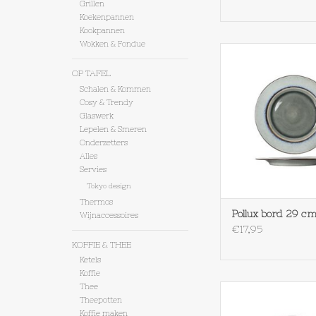
Grillen
Koekenpannen
Kookpannen
Wokken & Fondue
Cosy & Trendy Pollux
TOEVOEGEN AAN WI
OP TAFEL
Schalen & Kommen
Cosy & Trendy
Glaswerk
Lepelen & Smeren
Onderzetters
Alles
Servies
Tokyo design
Thermos
Pollux bord 29 c
Wijnaccessoires
€17,95
KOFFIE & THEE
Ketels
Koffie
Thee
Theepotten
Cosy & Trendy Pollux
Koffie maken