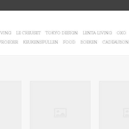
IVING
LE CREUSET
TOKYO DESIGN
LENTA LIVING
OXO
VROEGER
KEUKENSPULLEN
FOOD
BOEKEN
CADEAUBON
lpot Zwart
Cosy & Trendy Pollux klein
Cosy & Trendy P
schaaltje 4x3.5x1.5
5,
NKELWAGEN
TOEVOEGEN AAN WINKELWAGEN
TOEVOEGEN AA