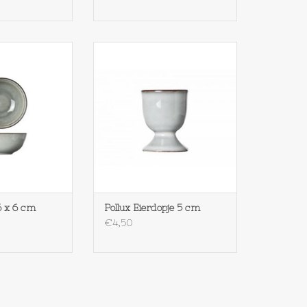
ollux Bowl 16 x 6
Cosy & Trendy Pollux Eierdopje 5
cm
cm
N WINKELWAGEN
TOEVOEGEN AAN WINKELWAGEN
6 x 6 cm
Pollux Eierdopje 5 cm
€4,50