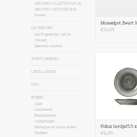
HKLIVING COLLECTION 25-26
HKLIVING ADDITIONS 2026
Boeken
Mosselpot Zwart 
LE CREUSET
€14,95
Les Forgees lijn van Le
Creuset
Essential ceramic
Cosy & Trendy Pollux 
TOKYO DESIGN
3 cm
TOEVOEGEN AAN WI
LENTA LIVING
OXO
KOKEN
Alles
Aardewerk
Braadpannen
ovenschalen
Pollux bordje15.5 
Barbeque en buiten koken
€6,95
Gietijzer