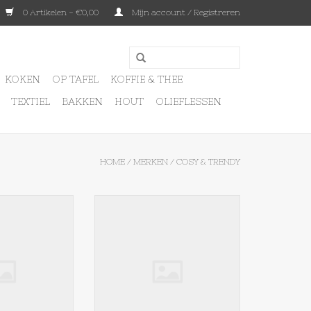
0 Artikelen - €0,00
Mijn account / Registreren
KOKEN
OP TAFEL
KOFFIE & THEE
TEXTIEL
BAKKEN
HOUT
OLIEFLESSEN
HOME
/
MERKEN
/
COSY & TRENDY
ollux kom 19,5 x
Cosy & Trendy Pollux diep bord
5 cm
met vleugel
N WINKELWAGEN
TOEVOEGEN AAN WINKELWAGEN