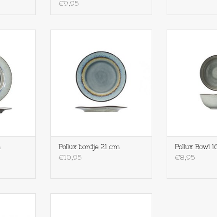
€9,95
 bord 29 cm
Cosy & Trendy Pollux bordje 21
Cosy & Trendy P
cm
NKELWAGEN
TOEVOEGEN AAN WINKELWAGEN
TOEVOEGEN AA
m
Pollux bordje 21 cm
Pollux Bowl 1
€10,95
€8,95
Cosy & Trendy Pollux diep bord
 beker met
TOEVOEGEN AAN WINKELWAGEN