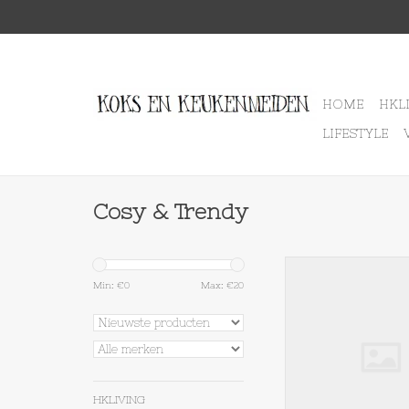
HOME
HKL
LIFESTYLE
Cosy & Trendy
Cosy & Trendy Mosse
18 cm
Min: €
0
Max: €
20
TOEVOEGEN AAN WI
HKLIVING