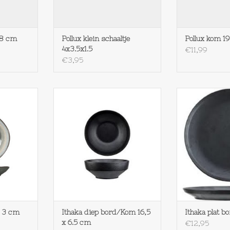
18 cm
Pollux klein schaaltje
Pollux kom 19
4x3.5x1.5
€11,99
€3,95
bordje15.5 x
Cosy & Trendy Ithaka diep
Cosy & Trendy 
bord/Kom 16,5 x 6.5 cm
27
NKELWAGEN
TOEVOEGEN AAN WINKELWAGEN
TOEVOEGEN AA
x 3 cm
Ithaka diep bord/Kom 16,5
Ithaka plat b
x 6.5 cm
€12,95