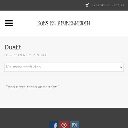
0 Artikelen - €0,00
Home
HKLIVING
Dualit
HOME
/
MERKEN
/
DUALIT
Le Creuset
Tokyo design
Geen producten gevonden!...
Lenta Living
OXO
Koken