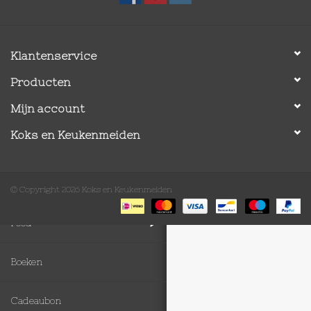
Op Tafel
Klantenservice
Koffie & Thee
Producten
Lifestyle
Mijn account
Koks en Keukenmeiden
Vroeger
Keukenspullen
© Copyright 2026 Koks en Keukenmeiden
Food
Boeken
Cadeaubon