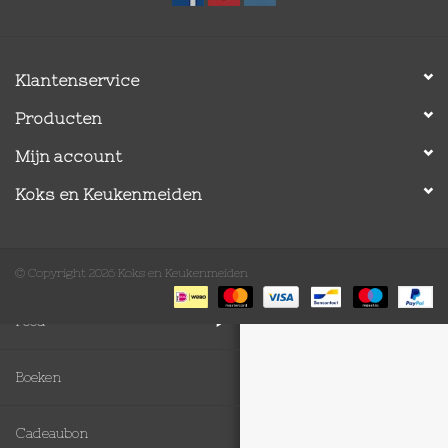
Op Tafel
Klantenservice
Koffie & Thee
Producten
Lifestyle
Mijn account
Koks en Keukenmeiden
Vroeger
Keukenspullen
© Copyright 2026 Koks en Keukenmeiden
Food
Boeken
Cadeaubon