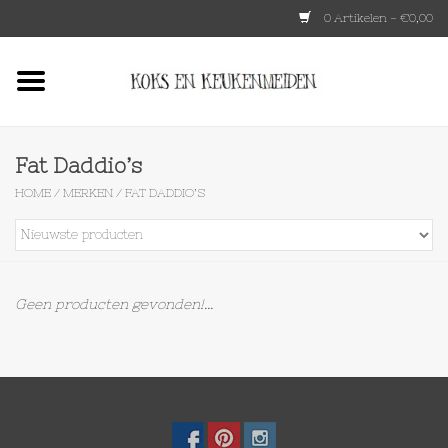
0 Artikelen - €0,00
Home
HKLIVING
Fat Daddio’s
HOME
/
MERKEN
/
FAT DADDIO’S
Le Creuset
Tokyo design
Geen producten gevonden!...
Lenta Living
OXO
Koken