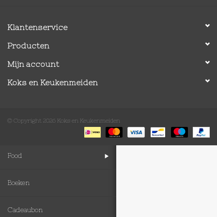
Op Tafel
Klantenservice
Producten
Koffie & Thee
Mijn account
Lifestyle
Koks en Keukenmeiden
Vroeger
© Copyright 2026 Koks en Keukenmeiden
Keukenspullen
Food
Boeken
Cadeaubon