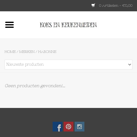
0 Artikelen - €0,00
Home
HKLIVING
HOME
/
MERKEN
/
HABONNE
Le Creuset
Tokyo design
Geen producten gevonden!...
Lenta Living
OXO
Koken