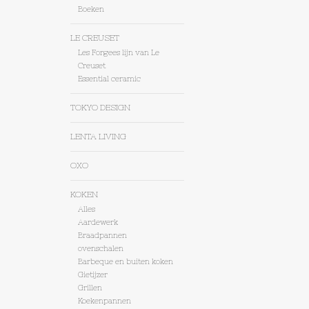
Boeken
LE CREUSET
Les Forgees lijn van Le
Creuset
Essential ceramic
TOKYO DESIGN
LENTA LIVING
OXO
KOKEN
Alles
Aardewerk
Braadpannen
ovenschalen
Barbeque en buiten koken
Gietijzer
Grillen
Koekenpannen