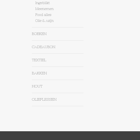
Ingeblikt
Meenemen
Food alles
Olie & Azijn
BOEKEN
CADEAUBON
TEXTIEL
BAKKEN
HOUT
OLIEFLESSEN