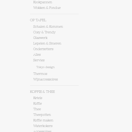
Kookpannen
Wokken & Fondue
OP TAFEL
Schalen & Kommen
Cosy & Trendy
Glaswerk
Lepelen & Smeren
Onderzetters
Alles
Servies
Tokyo design
Thermos
Wijnaccessoires
KOFFIE & THEE
Ketels
Koffie
Thee
Theepotten
Koffie maken
Waterkokers
Accessoires