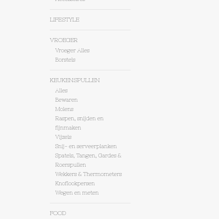
LIFESTYLE
VROEGER
Vroeger Alles
Borstels
KEUKENSPULLEN
Alles
Bewaren
Molens
Raspen, snijden en
fijnmaken
Vijzels
Snij- en serveerplanken
Spatels, Tangen, Gardes &
Roerspullen
Wekkers & Thermometers
Knoflookpersen
Wegen en meten
FOOD