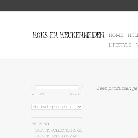
HOME
HKL
LIFESTYLE
Geen producten gev
Min: €
0
Max: €
5
HKLIVING
HKLIVING COLLECTION 25-26
HKLIVING ADDITIONS 2026