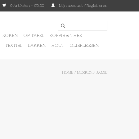
0 Artikelen - €0,00
Mijn account / Registreren
KOKEN
OP TAFEL
KOFFIE & THEE
TEXTIEL
BAKKEN
HOUT
OLIEFLESSEN
HOME
/
MERKEN
/
JAMIE