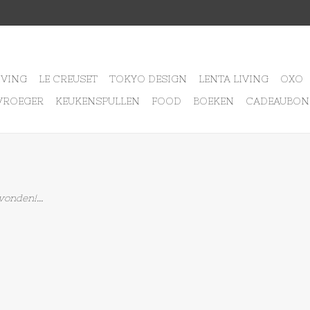
IVING
LE CREUSET
TOKYO DESIGN
LENTA LIVING
OXO
VROEGER
KEUKENSPULLEN
FOOD
BOEKEN
CADEAUBON
onden!...