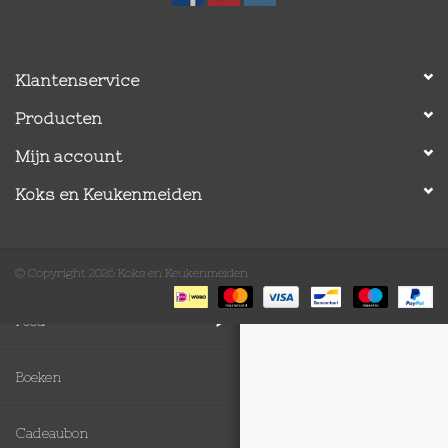
Op Tafel
Klantenservice
Koffie & Thee
Producten
Lifestyle
Mijn account
Koks en Keukenmeiden
Vroeger
Keukenspullen
© Copyright 2026 Koks en Keukenmeiden
Food
Boeken
Cadeaubon