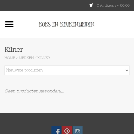
0 Artikelen - €0,00
Home
HKLIVING
Kilner
HOME
/
MERKEN
/
KILNER
Le Creuset
Tokyo design
Geen producten gevonden!...
Lenta Living
OXO
Koken