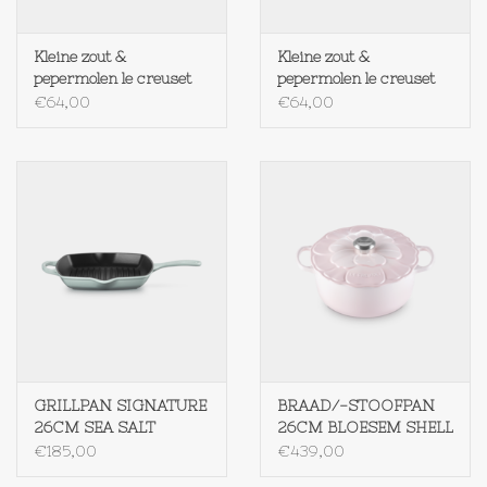
Kleine zout &
Kleine zout &
pepermolen le creuset
pepermolen le creuset
SHELL PINK
GARNET
€64,00
€64,00
GRILLPAN SIGNATURE
BRAAD/-STOOFPAN
26CM SEA SALT
26CM BLOESEM SHELL
PINK
€185,00
€439,00