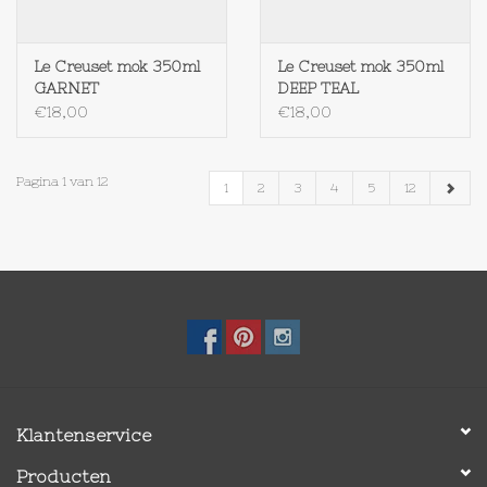
Le Creuset mok 350ml
Le Creuset mok 350ml
GARNET
DEEP TEAL
€18,00
€18,00
Pagina 1 van 12
1
2
3
4
5
12
Klantenservice
Producten