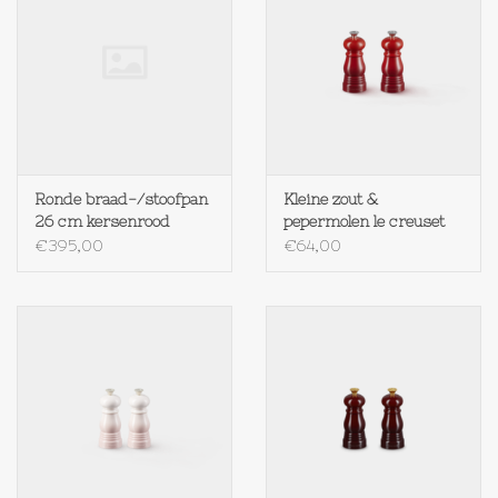
Ronde braad-/stoofpan
Kleine zout &
26 cm kersenrood
pepermolen le creuset
CERISE
€395,00
€64,00