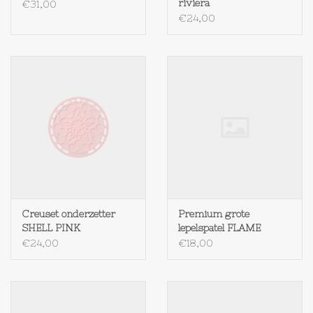
riviera
€31,00
€24,00
Textiel
Bakken
Hout
Olieflessen
Creuset onderzetter
Premium grote
SHELL PINK
lepelspatel FLAME
€24,00
€18,00