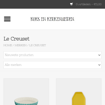
0 Artikelen - €0,00
Home
HKLIVING
Le Creuset
HOME
/
MERKEN
/
LE CREUSET
Le Creuset
Tokyo design
Lenta Living
OXO
Koken