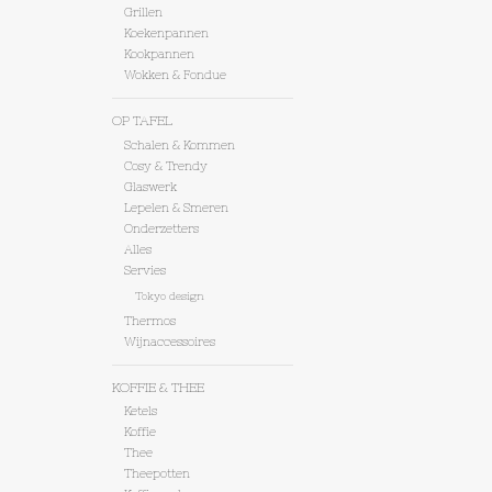
Grillen
Koekenpannen
Kookpannen
Wokken & Fondue
OP TAFEL
Schalen & Kommen
Cosy & Trendy
Glaswerk
Lepelen & Smeren
Onderzetters
Alles
Servies
Tokyo design
Thermos
Wijnaccessoires
KOFFIE & THEE
Ketels
Koffie
Thee
Theepotten