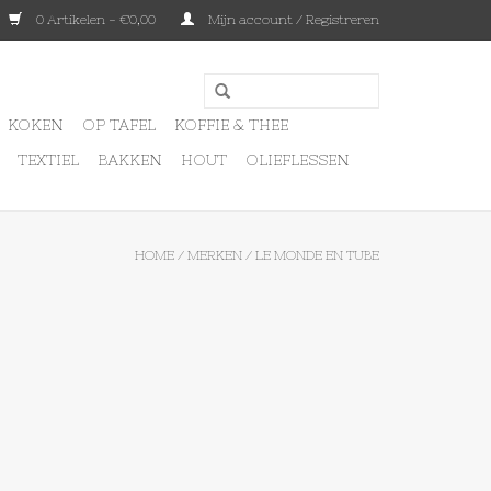
0 Artikelen - €0,00
Mijn account / Registreren
KOKEN
OP TAFEL
KOFFIE & THEE
TEXTIEL
BAKKEN
HOUT
OLIEFLESSEN
HOME
/
MERKEN
/
LE MONDE EN TUBE