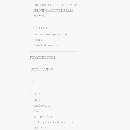
HKLIVING COLLECTION 25-26
HKLIVING ADDITIONS 2026
Boeken
LE CREUSET
Les Forgees lijn van Le
Creuset
Essential ceramic
TOKYO DESIGN
LENTA LIVING
OXO
KOKEN
Alles
Aardewerk
Braadpannen
ovenschalen
Barbeque en buiten koken
Gietijzer