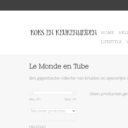
HOME
HKL
LIFESTYLE
Le Monde en Tube
Een gigantische collectie van kruiden en specerijen in
Geen producten gev
Min: €
0
Max: €
5
HKLIVING