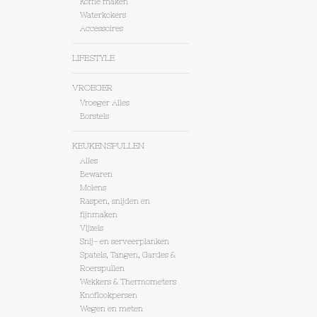
Koffie maken
Waterkokers
Accessoires
LIFESTYLE
VROEGER
Vroeger Alles
Borstels
KEUKENSPULLEN
Alles
Bewaren
Molens
Raspen, snijden en
fijnmaken
Vijzels
Snij- en serveerplanken
Spatels, Tangen, Gardes &
Roerspullen
Wekkers & Thermometers
Knoflookpersen
Wegen en meten