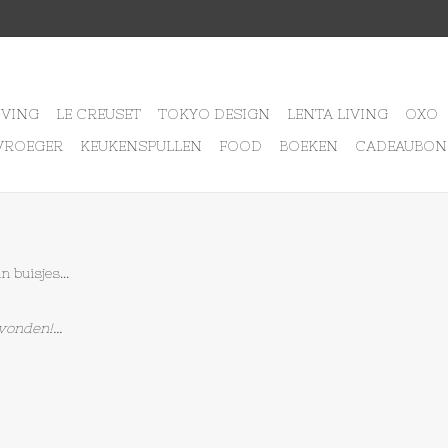
IVING
LE CREUSET
TOKYO DESIGN
LENTA LIVING
OXO
VROEGER
KEUKENSPULLEN
FOOD
BOEKEN
CADEAUBON
 buisjes...
onden!...