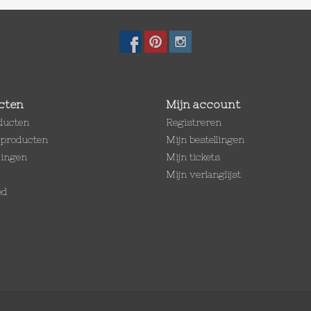
cten
Mijn account
oducten
Registreren
producten
Mijn bestellingen
dingen
Mijn tickets
Mijn verlanglijst
ed