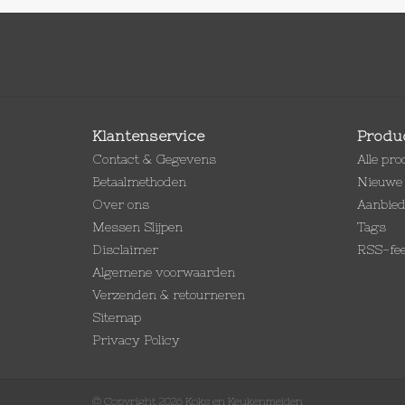
Klantenservice
Produ
Contact & Gegevens
Alle pr
Betaalmethoden
Nieuwe 
Over ons
Aanbie
Messen Slijpen
Tags
Disclaimer
RSS-fe
Algemene voorwaarden
Verzenden & retourneren
Sitemap
Privacy Policy
© Copyright 2026 Koks en Keukenmeiden