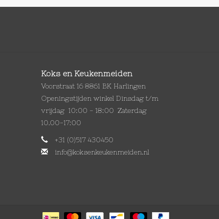
Koks en Keukenmeiden
Voorstraat 16 8861 BK Harlingen
Openingstijden winkel Dinsdag t/m
vrijdag 10:00 - 18:00 Zaterdag
10.00-17:00
+31 (0)517 430450
info@koksenkeukenmeiden.nl