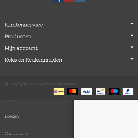
Op Tafel
Klantenservice
Koffie & Thee
Producten
Lifestyle
Mijn account
Koks en Keukenmeiden
Vroeger
Keukenspullen
© Copyright 2026 Koks en Keukenmeiden
Food
Boeken
Cadeaubon