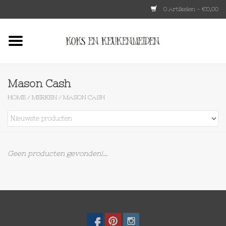
0 Artikelen - €0,00
Home
HKLIVING
Mason Cash
HOME
/
MERKEN
/
MASON CASH
Le Creuset
Tokyo design
Geen producten gevonden!...
Lenta Living
OXO
Koken