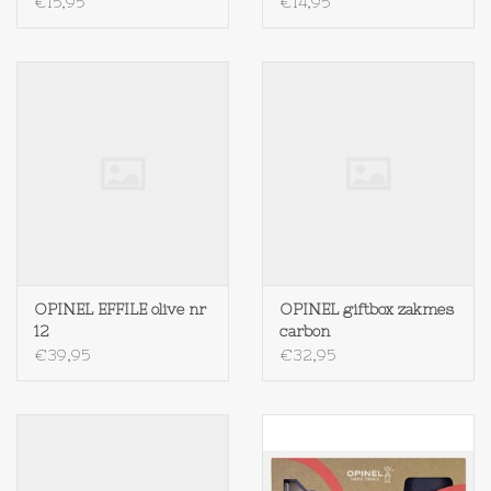
€15,95
€14,95
Textiel
Bakken
Hout
Olieflessen
OPINEL EFFILE olive nr
OPINEL giftbox zakmes
12
carbon
€39,95
€32,95