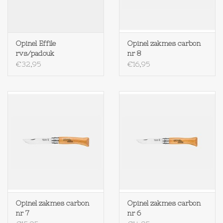
Op Tafel
Opinel Effile
Opinel zakmes carbon
Koffie & Thee
rvs/padouk
nr 8
€32,95
€16,95
Lifestyle
Vroeger
Keukenspullen
Food
Boeken
Opinel zakmes carbon
Opinel zakmes carbon
nr 7
nr 6
Cadeaubon