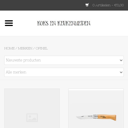
0 Artikelen - €0,00
Home
HKLIVING
HOME
/
MERKEN
/
OPINEL
Le Creuset
Tokyo design
Lenta Living
OXO
Koken