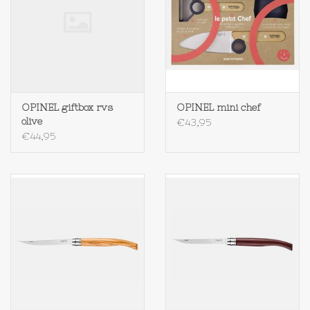
OPINEL giftbox rvs
OPINEL mini chef
olive
€43,95
€44,95