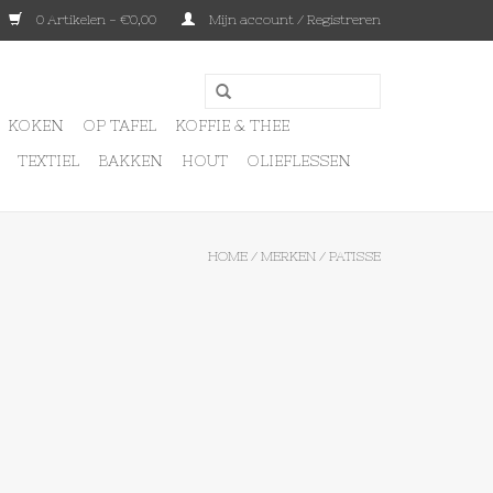
0 Artikelen - €0,00
Mijn account / Registreren
KOKEN
OP TAFEL
KOFFIE & THEE
TEXTIEL
BAKKEN
HOUT
OLIEFLESSEN
HOME
/
MERKEN
/
PATISSE