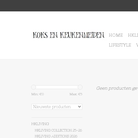
HOME
HKL
LIFESTYLE
Geen producten gev
Min: €
0
Max: €
5
HKLIVING
HKLIVING COLLECTION 25-26
HKLIVING ADDITIONS 2026