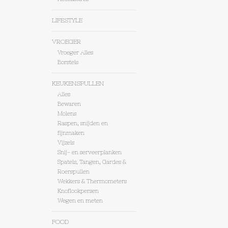
LIFESTYLE
VROEGER
Vroeger Alles
Borstels
KEUKENSPULLEN
Alles
Bewaren
Molens
Raspen, snijden en
fijnmaken
Vijzels
Snij- en serveerplanken
Spatels, Tangen, Gardes &
Roerspullen
Wekkers & Thermometers
Knoflookpersen
Wegen en meten
FOOD