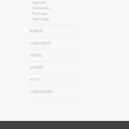
Ingeblikt
Meenemen
Food alles
Olie & Azijn
BOEKEN
CADEAUBON
TEXTIEL
BAKKEN
HOUT
OLIEFLESSEN