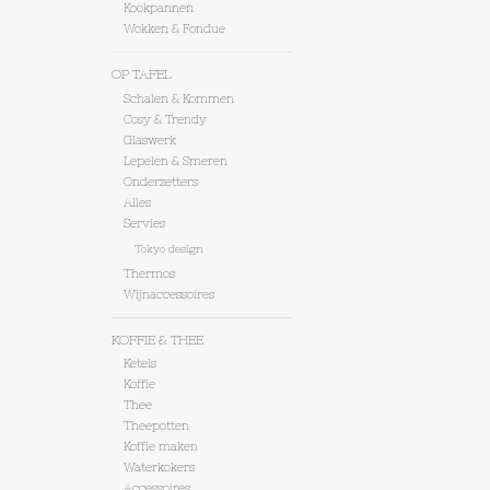
Kookpannen
Wokken & Fondue
OP TAFEL
Schalen & Kommen
Cosy & Trendy
Glaswerk
Lepelen & Smeren
Onderzetters
Alles
Servies
Tokyo design
Thermos
Wijnaccessoires
KOFFIE & THEE
Ketels
Koffie
Thee
Theepotten
Koffie maken
Waterkokers
Accessoires