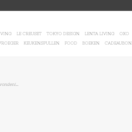
IVING
LE CREUSET
TOKYO DESIGN
LENTA LIVING
OXO
VROEGER
KEUKENSPULLEN
FOOD
BOEKEN
CADEAUBON
onden!...