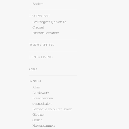
Boeken
LE CREUSET
Les Forgees lijn van Le
Creuset
Essential ceramic
TOKYO DESIGN
LENTA LIVING
OXO
KOKEN
Alles
Aardewerk
Braadpannen
ovenschalen
Barbeque en buiten koken
Gietijzer
Grillen
Koekenpannen