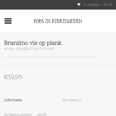
0 Artikelen - €0,00
Home
HKLIVING
Branzino vis op plank
HOME
/
BRANZINO VIS OP PLANK
Le Creuset
Tokyo design
€19,95
Lenta Living
OXO
Informatie
Reviews
(0)
Koken
Artikelnummer:
6408