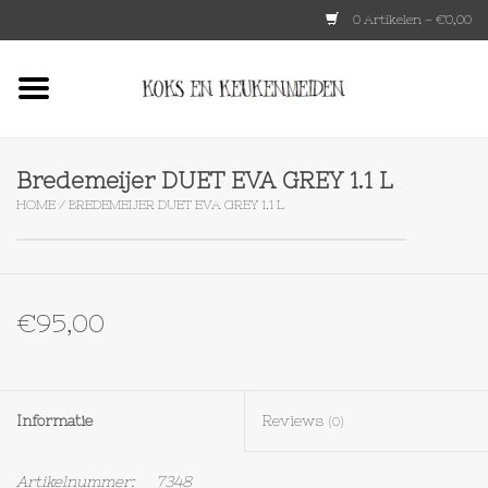
0 Artikelen - €0,00
Home
HKLIVING
Bredemeijer DUET EVA GREY 1.1 L
HOME
/
BREDEMEIJER DUET EVA GREY 1.1 L
Le Creuset
Tokyo design
€95,00
Lenta Living
OXO
Informatie
Reviews
(0)
Koken
Artikelnummer:
7348