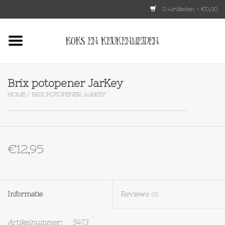
0 Artikelen - €0,00
Home
HKLIVING
Brix potopener JarKey
HOME
/
BRIX POTOPENER JARKEY
Le Creuset
Tokyo design
€12,95
Lenta Living
OXO
Informatie
Reviews
(0)
Koken
Artikelnummer:
5473