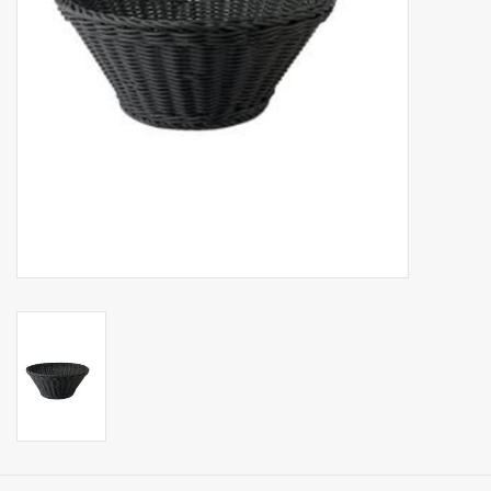
Op Tafel
Koffie & Thee
Lifestyle
Vroeger
Keukenspullen
Food
Boeken
Cadeaubon