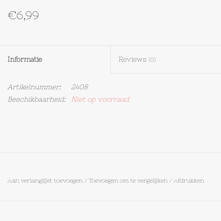
€6,99
Textiel
Bakken
Informatie
Reviews
(0)
Hout
Artikelnummer:
2408
Beschikbaarheid:
Niet op voorraad
Olieflessen
Aan verlanglijst toevoegen
/
Toevoegen om te vergelijken
/
Afdrukken