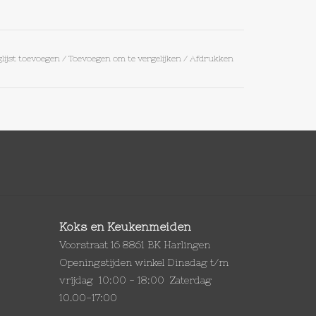
lijst toevoegen
/
Toevoegen om te vergelijken
/
Afdrukken
Koks en Keukenmeiden
Voorstraat 16 8861 BK Harlingen
Openingstijden winkel Dinsdag t/m
vrijdag 10:00 - 18:00 Zaterdag
10.00-17:00