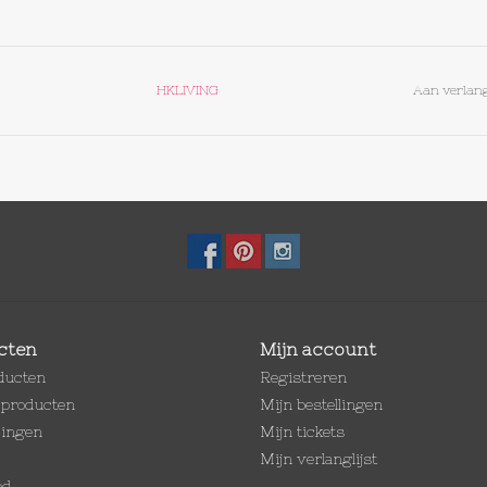
HKLIVING
Aan verlang
cten
Mijn account
oducten
Registreren
producten
Mijn bestellingen
dingen
Mijn tickets
Mijn verlanglijst
ed