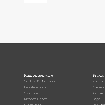
Klantenservice
Produ
Contact & Gegevens
Alle pr
Betaalmethoden
Nieuwe 
Over ons
Aanbie
Messen Slijpen
Tags
Disclaimer
RSS-fe