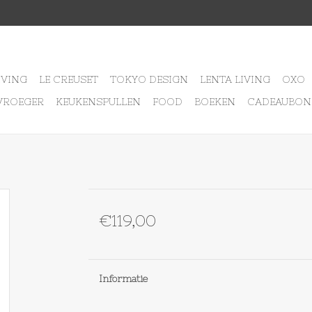
IVING
LE CREUSET
TOKYO DESIGN
LENTA LIVING
OXO
VROEGER
KEUKENSPULLEN
FOOD
BOEKEN
CADEAUBON
€119,00
Informatie