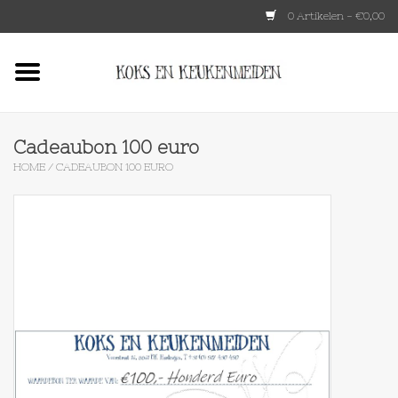
0 Artikelen - €0,00
Home
HKLIVING
Cadeaubon 100 euro
HOME
/
CADEAUBON 100 EURO
Le Creuset
Tokyo design
Lenta Living
OXO
Koken