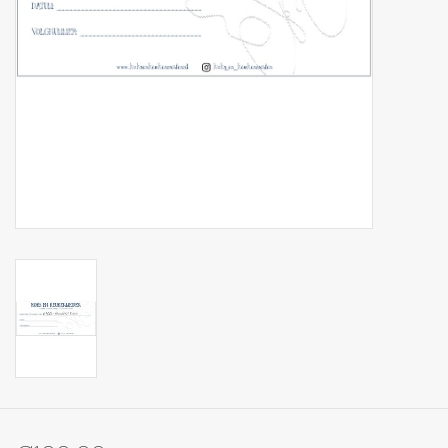
Op Tafel
Koffie & Thee
Lifestyle
Vroeger
Keukenspullen
Food
Boeken
Cadeaubon