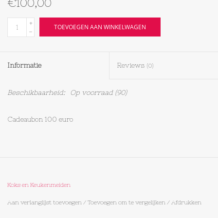
€100,00
Textiel
+
TOEVOEGEN AAN WINKELWAGEN
-
Bakken
Informatie
Reviews
(0)
Hout
Beschikbaarheid:
Op voorraad
(90)
Olieflessen
Cadeaubon 100 euro
Koks en Keukenmeiden
Aan verlanglijst toevoegen
/
Toevoegen om te vergelijken
/
Afdrukken