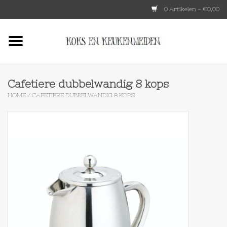
0 Artikelen - €0,00
Home
HKLIVING
Cafetiere dubbelwandig 8 kops
HOME
/
CAFETIERE DUBBELWANDIG 8 KOPS
Le Creuset
Tokyo design
Lenta Living
OXO
Koken