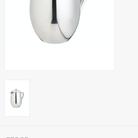
Op Tafel
Koffie & Thee
Lifestyle
Vroeger
Keukenspullen
Food
Boeken
Cadeaubon