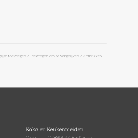
lijst toevoegen
/
Toevoegen om te vergelijken
/
Afdrukken
Koks en Keukenmeiden
Voorstraat 16 8861 BK Harlingen