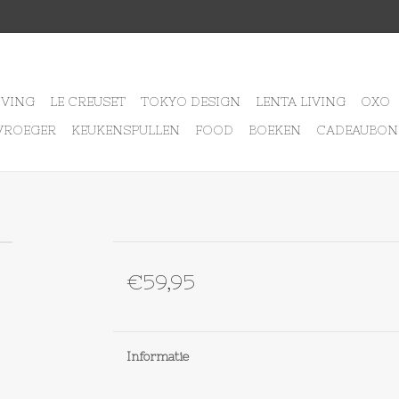
IVING
LE CREUSET
TOKYO DESIGN
LENTA LIVING
OXO
VROEGER
KEUKENSPULLEN
FOOD
BOEKEN
CADEAUBON
€59,95
Informatie