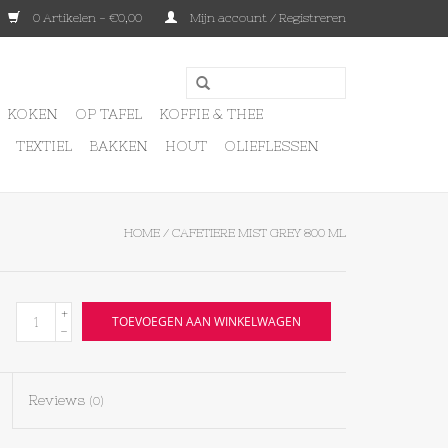
0 Artikelen - €0,00
Mijn account / Registreren
KOKEN
OP TAFEL
KOFFIE & THEE
TEXTIEL
BAKKEN
HOUT
OLIEFLESSEN
HOME
/
CAFETIERE MIST GREY 800 ML
+
TOEVOEGEN AAN WINKELWAGEN
-
Reviews
(0)