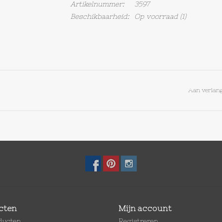
Artikelnummer:
3597
Beschikbaarheid:
Op voorraad
(1)
Aan verlang
cten
Mijn account
oducten
Registreren