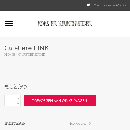
0 Artikelen - €0,00
Home
HKLIVING
Cafetiere PINK
HOME
/
CAFETIERE PINK
Le Creuset
Tokyo design
€32,95
Lenta Living
+
TOEVOEGEN AAN WINKELWAGEN
-
OXO
Informatie
Reviews
(0)
Koken