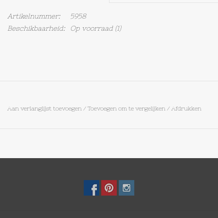
Artikelnummer:
5958
Op Tafel
Beschikbaarheid:
Op voorraad
(1)
Koffie & Thee
Lifestyle
Vroeger
Aan verlanglijst toevoegen
/
Toevoegen om te vergelijken
/
Afdrukken
Keukenspullen
Food
Boeken
Cadeaubon