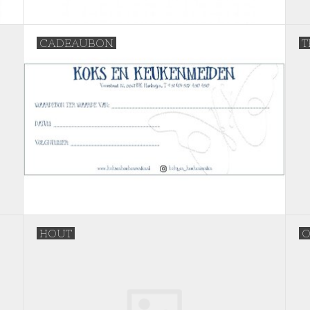
CADEAUBON
T
HOUT
O