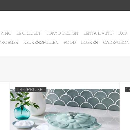
IVING
LE CREUSET
TOKYO DESIGN
LENTA LIVING
OXO
VROEGER
KEUKENSPULLEN
FOOD
BOEKEN
CADEAUBON
LE CREUSET
T