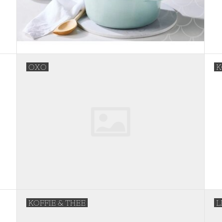
OXO
K
KOFFIE & THEE
L