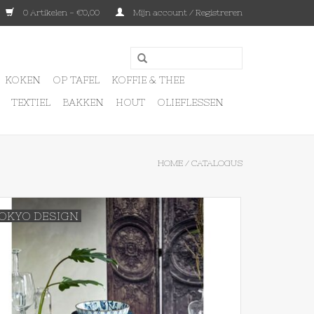
0 Artikelen - €0,00
Mijn account / Registreren
KOKEN
OP TAFEL
KOFFIE & THEE
TEXTIEL
BAKKEN
HOUT
OLIEFLESSEN
HOME
/
CATALOGUS
OKYO DESIGN