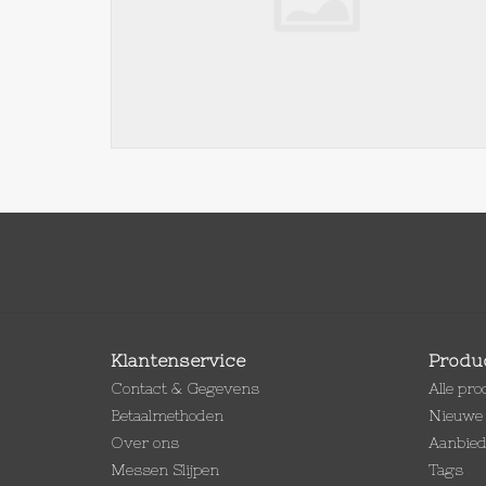
Klantenservice
Produ
Contact & Gegevens
Alle pr
Betaalmethoden
Nieuwe 
Over ons
Aanbie
Messen Slijpen
Tags