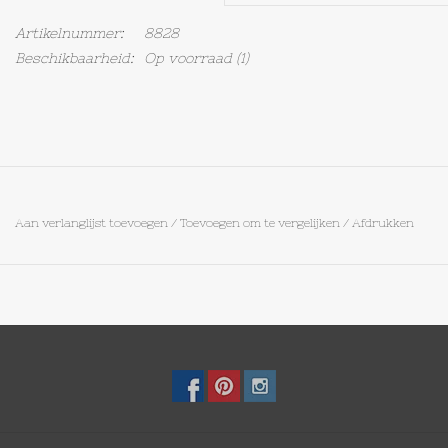
Artikelnummer:
8828
Op Tafel
Beschikbaarheid:
Op voorraad
(1)
Koffie & Thee
Lifestyle
Vroeger
Aan verlanglijst toevoegen
/
Toevoegen om te vergelijken
/
Afdrukken
Keukenspullen
Food
Boeken
Cadeaubon