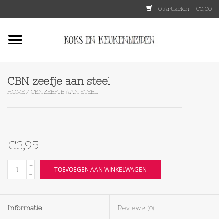
0 Artikelen - €0,00
Home
HKLIVING
CBN zeefje aan steel
HOME
/
CBN ZEEFJE AAN STEEL
Le Creuset
Tokyo design
€3,95
Lenta Living
+
TOEVOEGEN AAN WINKELWAGEN
-
OXO
Informatie
Reviews
(0)
Koken