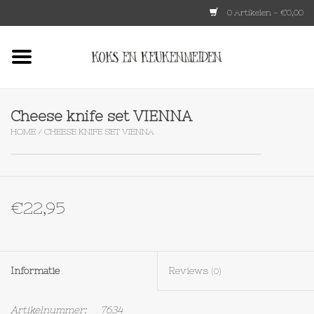
0 Artikelen - €0,00
Home
HKLIVING
Cheese knife set VIENNA
HOME
/
CHEESE KNIFE SET VIENNA
Le Creuset
Tokyo design
€22,95
Lenta Living
OXO
Informatie
Reviews
(0)
Koken
Artikelnummer:
7634