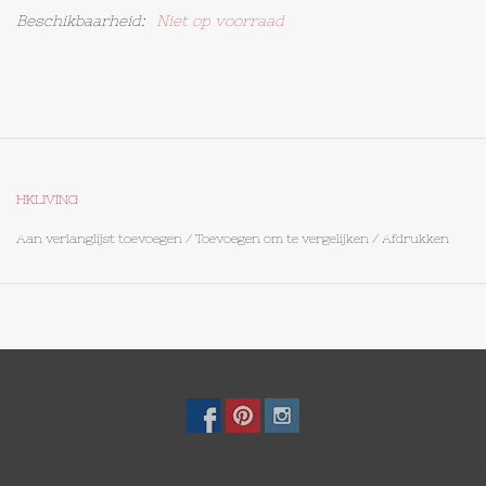
Beschikbaarheid:
Niet op voorraad
Op Tafel
Koffie & Thee
Lifestyle
HKLIVING
Vroeger
Aan verlanglijst toevoegen
/
Toevoegen om te vergelijken
/
Afdrukken
Keukenspullen
Food
Boeken
Cadeaubon