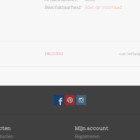
Beschikbaarheid:
Niet op voorraad
HKLIVING
Aan verlang
cten
Mijn account
oducten
Registreren