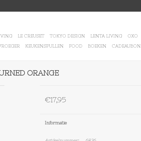
IVING
LE CREUSET
TOKYO DESIGN
LENTA LIVING
OXO
VROEGER
KEUKENSPULLEN
FOOD
BOEKEN
CADEAUBON
L BURNED ORANGE
€17,95
Informatie
Artikelnummer:
6836