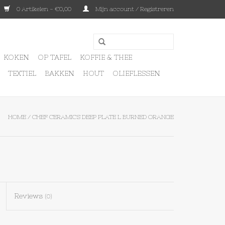
0 Artikelen - €0,00
Mijn account / Registreren
KOKEN
OP TAFEL
KOFFIE & THEE
TEXTIEL
BAKKEN
HOUT
OLIEFLESSEN
HOME
/
CHEF CERAMICS DEEP PLATE L BURNED ORANGE
Reviews
(0)