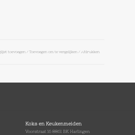
lijst toevoegen
/
Toevoegen om te vergelijken
/
Afdrukken
Koks en Keukenmeiden
Voorstraat 16 8861 BK Harlingen