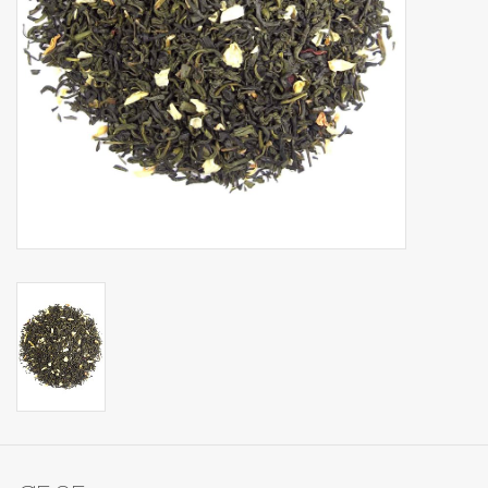
Op Tafel
Koffie & Thee
Lifestyle
Vroeger
Keukenspullen
Food
Boeken
Cadeaubon