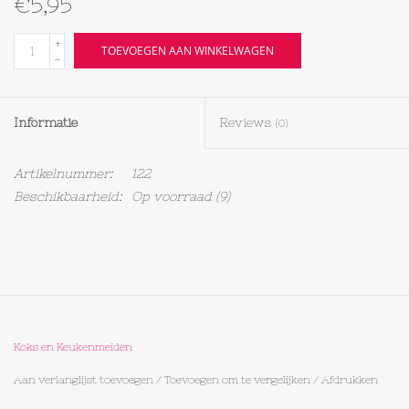
€5,95
Textiel
+
TOEVOEGEN AAN WINKELWAGEN
-
Bakken
Informatie
Reviews
(0)
Hout
Artikelnummer:
122
Olieflessen
Beschikbaarheid:
Op voorraad
(9)
Koks en Keukenmeiden
Aan verlanglijst toevoegen
/
Toevoegen om te vergelijken
/
Afdrukken