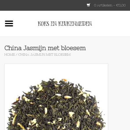
0 Artikelen - €0,00
Home
HKLIVING
China Jasmijn met bloesem
HOME
/
CHINA JASMIJN MET BLOESEM
Le Creuset
Tokyo design
Lenta Living
OXO
Koken