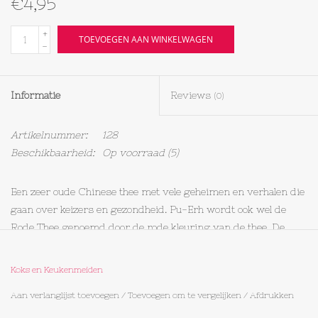
€4,95
Textiel
+
TOEVOEGEN AAN WINKELWAGEN
-
Bakken
Informatie
Reviews
(0)
Hout
Artikelnummer:
128
Olieflessen
Beschikbaarheid:
Op voorraad
(5)
Een zeer oude Chinese thee met vele geheimen en verhalen die
gaan over keizers en gezondheid. Pu-Erh wordt ook wel de
Rode Thee genoemd door de rode kleuring van de thee. De
smaak is aarde-achtig.
Koks en Keukenmeiden
Aan verlanglijst toevoegen
/
Toevoegen om te vergelijken
/
Afdrukken