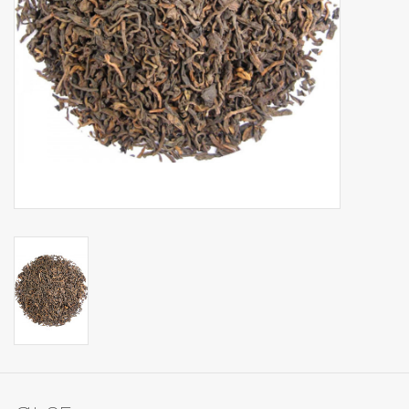
Op Tafel
Koffie & Thee
Lifestyle
Vroeger
Keukenspullen
Food
Boeken
Cadeaubon