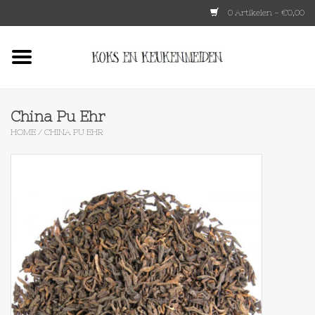
0 Artikelen - €0,00
Home
HKLIVING
China Pu Ehr
HOME
/
CHINA PU EHR
Le Creuset
Tokyo design
Lenta Living
OXO
Koken