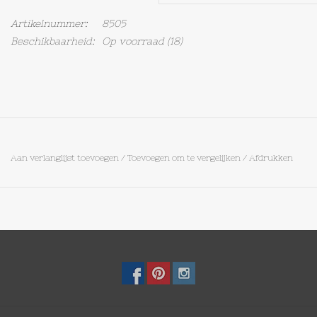
Artikelnummer:
8505
Op Tafel
Beschikbaarheid:
Op voorraad
(18)
Koffie & Thee
Lifestyle
Vroeger
Aan verlanglijst toevoegen
/
Toevoegen om te vergelijken
/
Afdrukken
Keukenspullen
Food
Boeken
Cadeaubon