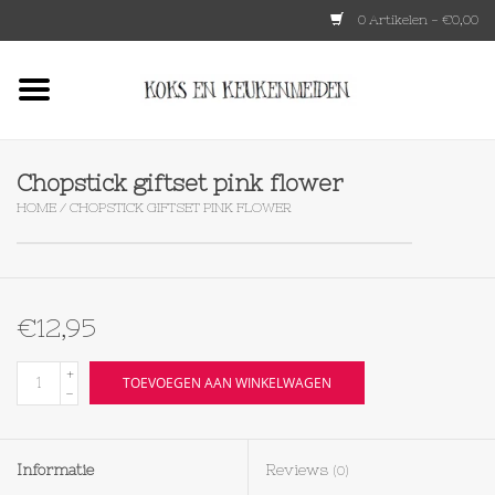
0 Artikelen - €0,00
Home
HKLIVING
Chopstick giftset pink flower
HOME
/
CHOPSTICK GIFTSET PINK FLOWER
Le Creuset
Tokyo design
€12,95
Lenta Living
+
TOEVOEGEN AAN WINKELWAGEN
-
OXO
Informatie
Reviews
(0)
Koken