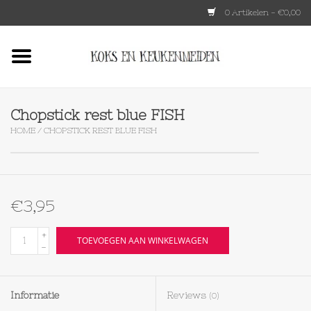
0 Artikelen - €0,00
Home
HKLIVING
Chopstick rest blue FISH
HOME
/
CHOPSTICK REST BLUE FISH
Le Creuset
Tokyo design
€3,95
Lenta Living
+
TOEVOEGEN AAN WINKELWAGEN
-
OXO
Informatie
Reviews
(0)
Koken