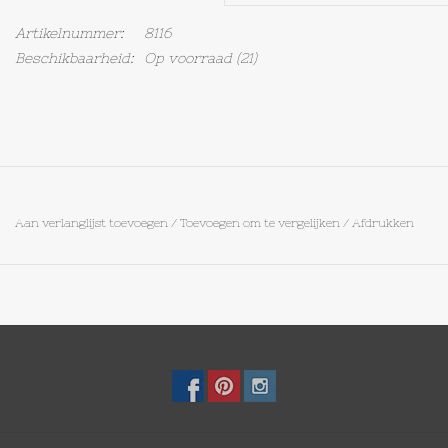
Artikelnummer:
8116
Op Tafel
Beschikbaarheid:
Op voorraad
(21)
Koffie & Thee
Lifestyle
Vroeger
Aan verlanglijst toevoegen
/
Toevoegen om te vergelijken
/
Afdrukken
Keukenspullen
Food
Boeken
Cadeaubon