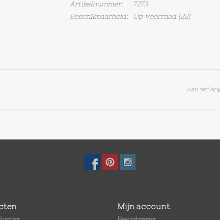
Artikelnummer:
7273
Beschikbaarheid:
Op voorraad
(22)
Aan verlang
cten
Mijn account
oducten
Registreren