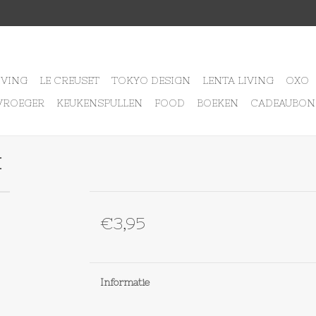
IVING
LE CREUSET
TOKYO DESIGN
LENTA LIVING
OXO
VROEGER
KEUKENSPULLEN
FOOD
BOEKEN
CADEAUBON
N
€3,95
Informatie