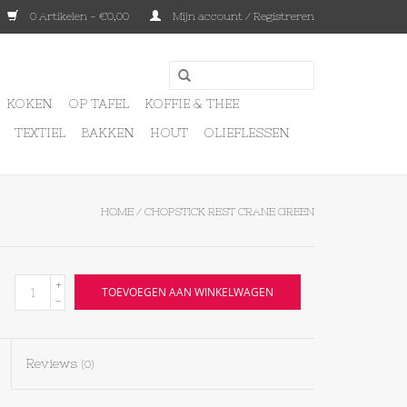
0 Artikelen - €0,00
Mijn account / Registreren
KOKEN
OP TAFEL
KOFFIE & THEE
TEXTIEL
BAKKEN
HOUT
OLIEFLESSEN
HOME
/
CHOPSTICK REST CRANE GREEN
+
TOEVOEGEN AAN WINKELWAGEN
-
Reviews
(0)