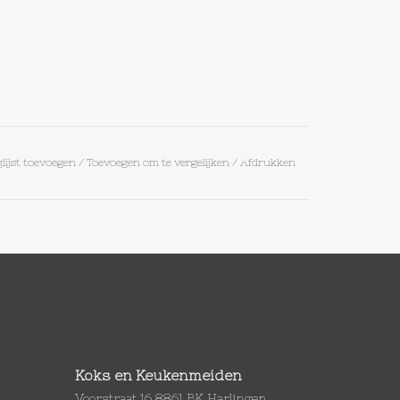
lijst toevoegen
/
Toevoegen om te vergelijken
/
Afdrukken
Koks en Keukenmeiden
Voorstraat 16 8861 BK Harlingen