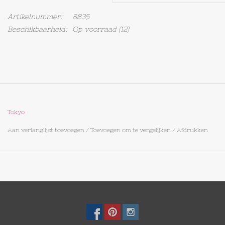
Artikelnummer:
8835
Op Tafel
Beschikbaarheid:
Op voorraad
(12)
Koffie & Thee
Lifestyle
Vroeger
Tokyo
Aan verlanglijst toevoegen
/
Toevoegen om te vergelijken
/
Afdrukken
Keukenspullen
Food
Boeken
Cadeaubon