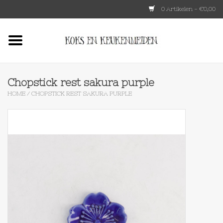
0 Artikelen - €0,00
Home
HKLIVING
Chopstick rest sakura purple
HOME
/
CHOPSTICK REST SAKURA PURPLE
Le Creuset
Tokyo design
Lenta Living
OXO
Koken