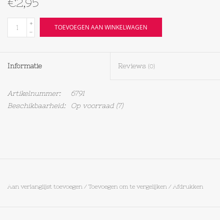
€2,95
Textiel
+
TOEVOEGEN AAN WINKELWAGEN
-
Bakken
Informatie
Reviews
(0)
Hout
Artikelnummer:
6791
Olieflessen
Beschikbaarheid:
Op voorraad
(7)
Aan verlanglijst toevoegen
/
Toevoegen om te vergelijken
/
Afdrukken