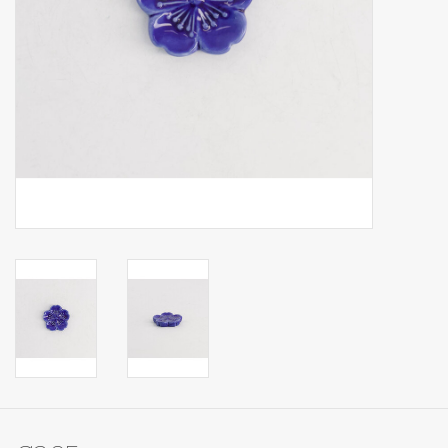
Op Tafel
Koffie & Thee
Lifestyle
Vroeger
Keukenspullen
Food
Boeken
Cadeaubon