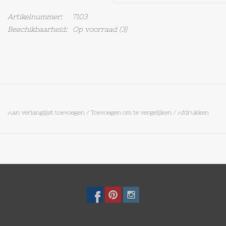
Artikelnummer:
7103
Op Tafel
Beschikbaarheid:
Op voorraad
(3)
Koffie & Thee
Lifestyle
Vroeger
Aan verlanglijst toevoegen
/
Toevoegen om te vergelijken
/
Afdrukken
Keukenspullen
Food
Boeken
Cadeaubon