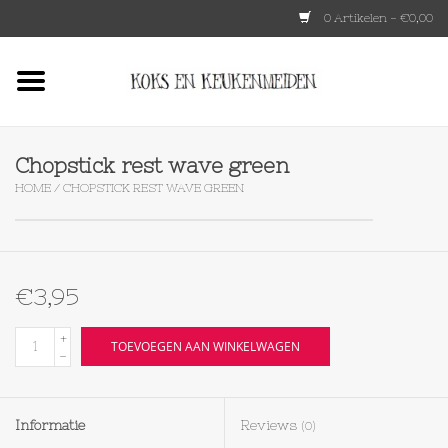
0 Artikelen - €0,00
Home
HKLIVING
Chopstick rest wave green
HOME
/
CHOPSTICK REST WAVE GREEN
Le Creuset
Tokyo design
€3,95
Lenta Living
+
TOEVOEGEN AAN WINKELWAGEN
-
OXO
Informatie
Reviews
(0)
Koken