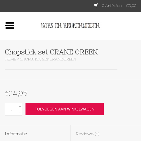
0 Artikelen - €0,00
Home
HKLIVING
Chopstick set CRANE GREEN
HOME
/
CHOPSTICK SET CRANE GREEN
Le Creuset
Tokyo design
€14,95
Lenta Living
+
TOEVOEGEN AAN WINKELWAGEN
-
OXO
Informatie
Reviews
(0)
Koken