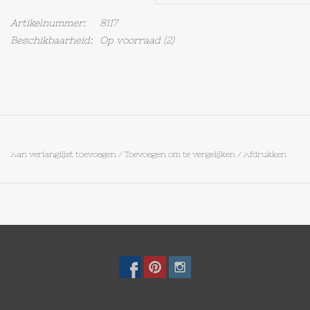
Artikelnummer:
8117
Op Tafel
Beschikbaarheid:
Op voorraad
(2)
Koffie & Thee
Lifestyle
Vroeger
Aan verlanglijst toevoegen
/
Toevoegen om te vergelijken
/
Afdrukken
Keukenspullen
Food
Boeken
Cadeaubon