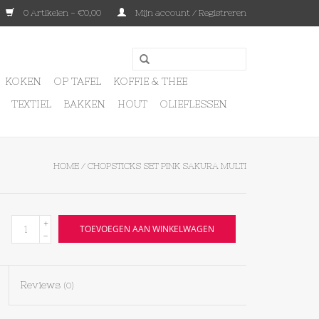
0 Artikelen - €0,00
Mijn account / Registreren
KOKEN
OP TAFEL
KOFFIE & THEE
TEXTIEL
BAKKEN
HOUT
OLIEFLESSEN
HOME
/
CHOPSTICKS SET PINK SAKURA MULTI
+
TOEVOEGEN AAN WINKELWAGEN
-
Reviews
(0)