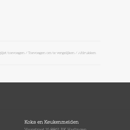
lijst toevoegen
/
Toevoegen om te vergelijken
/
Afdrukken
Koks en Keukenmeiden
Voorstraat 16 8861 BK Harlingen