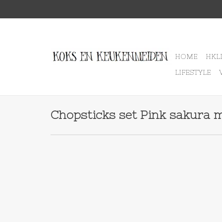
HOME
HKL
LIFESTYLE
Chopsticks set Pink sakura m