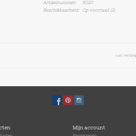
Artikelnummer:
8020
Beschikbaarheid:
Op voorraad
(2)
Aan verlang
cten
Mijn account
oducten
Registreren