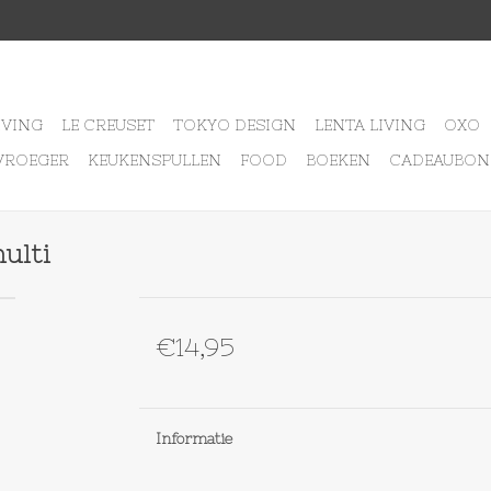
IVING
LE CREUSET
TOKYO DESIGN
LENTA LIVING
OXO
VROEGER
KEUKENSPULLEN
FOOD
BOEKEN
CADEAUBON
ulti
€14,95
Informatie