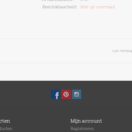
Beschikbaarheid:
Niet op voorraad
Aan verlang
cten
Mijn account
oducten
Registreren