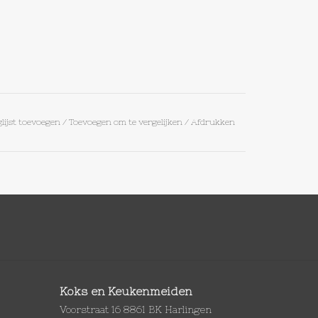
lijst toevoegen
/
Toevoegen om te vergelijken
/
Afdrukken
Koks en Keukenmeiden
Voorstraat 16 8861 BK Harlingen