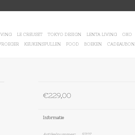
IVING
LE CREUSET
TOKYO DESIGN
LENTA LIVING
OXO
VROEGER
KEUKENSPULLEN
FOOD
BOEKEN
CADEAUBON
€229,00
Informatie
Artikelnummer:
5707