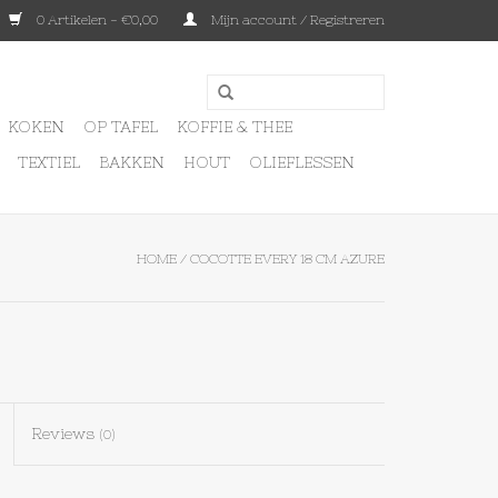
0 Artikelen - €0,00
Mijn account / Registreren
KOKEN
OP TAFEL
KOFFIE & THEE
TEXTIEL
BAKKEN
HOUT
OLIEFLESSEN
HOME
/
COCOTTE EVERY 18 CM AZURE
Reviews
(0)